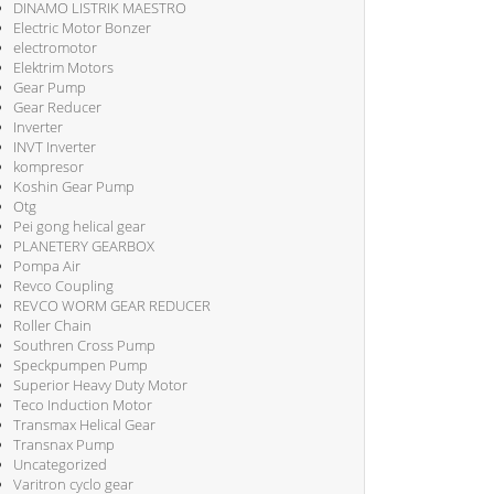
DINAMO LISTRIK MAESTRO
Electric Motor Bonzer
electromotor
Elektrim Motors
Gear Pump
Gear Reducer
Inverter
INVT Inverter
kompresor
Koshin Gear Pump
Otg
Pei gong helical gear
PLANETERY GEARBOX
Pompa Air
Revco Coupling
REVCO WORM GEAR REDUCER
Roller Chain
Southren Cross Pump
Speckpumpen Pump
Superior Heavy Duty Motor
Teco Induction Motor
Transmax Helical Gear
Transnax Pump
Uncategorized
Varitron cyclo gear