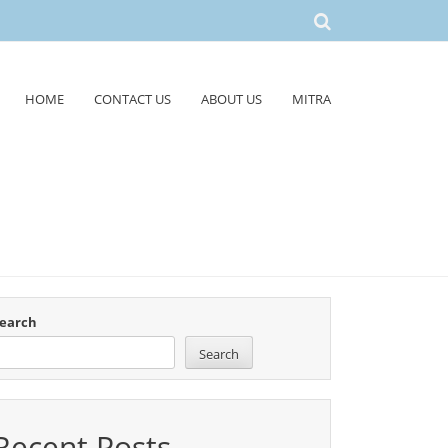
HOME
CONTACT US
ABOUT US
MITRA
earch
Search
Recent Posts