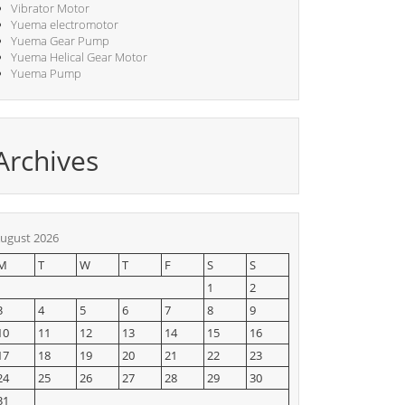
Vibrator Motor
Yuema electromotor
Yuema Gear Pump
Yuema Helical Gear Motor
Yuema Pump
Archives
ugust 2026
M
T
W
T
F
S
S
1
2
3
4
5
6
7
8
9
10
11
12
13
14
15
16
17
18
19
20
21
22
23
24
25
26
27
28
29
30
31