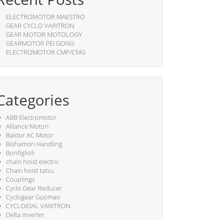
ELECTROMOTOR MAESTRO
GEAR CYCLO VARITRON
GEAR MOTOR MOTOLOGY
GEARMOTOR PEI GONG
ELECTROMOTOR CMP/CMG
Categories
ABB Electromotor
Alliance Motori
Baldor AC Motor
Bishamon Handling
Bonfiglioli
chain hoist electric
Chain hoist tatsu
Couplings
Cyclo Gear Reducer
Cyclogear Guomao
CYCLOIDAL VARITRON
Delta Inverter