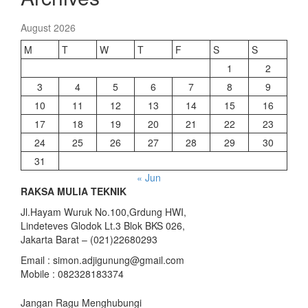
August 2026
M
T
W
T
F
S
S
1
2
3
4
5
6
7
8
9
10
11
12
13
14
15
16
17
18
19
20
21
22
23
24
25
26
27
28
29
30
31
« Jun
RAKSA MULIA TEKNIK
Jl.Hayam Wuruk No.100,Grdung HWI,
Lindeteves Glodok Lt.3 Blok BKS 026,
Jakarta Barat – (021)22680293
Email : simon.adjigunung@gmail.com
Mobile : 082328183374
Jangan Ragu Menghubungi