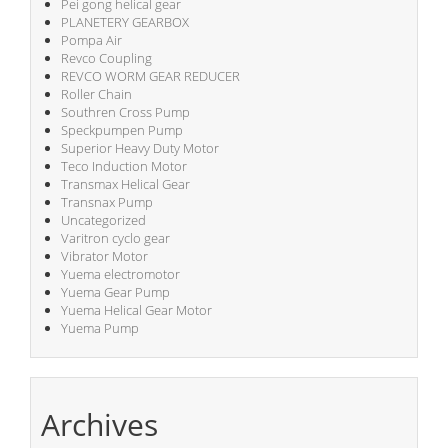
Pei gong helical gear
PLANETERY GEARBOX
Pompa Air
Revco Coupling
REVCO WORM GEAR REDUCER
Roller Chain
Southren Cross Pump
Speckpumpen Pump
Superior Heavy Duty Motor
Teco Induction Motor
Transmax Helical Gear
Transnax Pump
Uncategorized
Varitron cyclo gear
Vibrator Motor
Yuema electromotor
Yuema Gear Pump
Yuema Helical Gear Motor
Yuema Pump
Archives