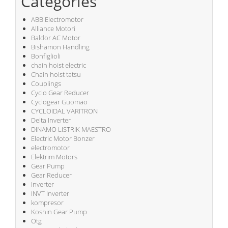
Categories
ABB Electromotor
Alliance Motori
Baldor AC Motor
Bishamon Handling
Bonfiglioli
chain hoist electric
Chain hoist tatsu
Couplings
Cyclo Gear Reducer
Cyclogear Guomao
CYCLOIDAL VARITRON
Delta Inverter
DINAMO LISTRIK MAESTRO
Electric Motor Bonzer
electromotor
Elektrim Motors
Gear Pump
Gear Reducer
Inverter
INVT Inverter
kompresor
Koshin Gear Pump
Otg