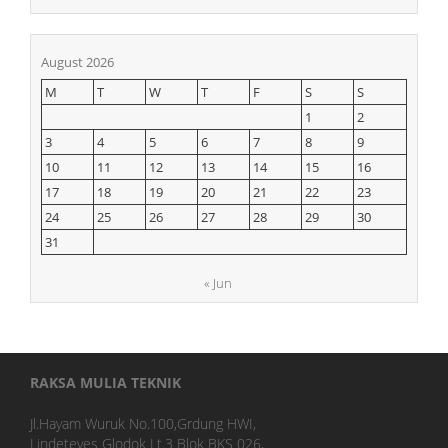
August 2026
M
T
W
T
F
S
S
1
2
3
4
5
6
7
8
9
10
11
12
13
14
15
16
17
18
19
20
21
22
23
24
25
26
27
28
29
30
31
« Jun
RAKSA MULIA TEKNIK
Jl.Hayam Wuruk No.100,Grdung HWI,
Lindeteves Glodok Lt.3 Blok BKS 026,