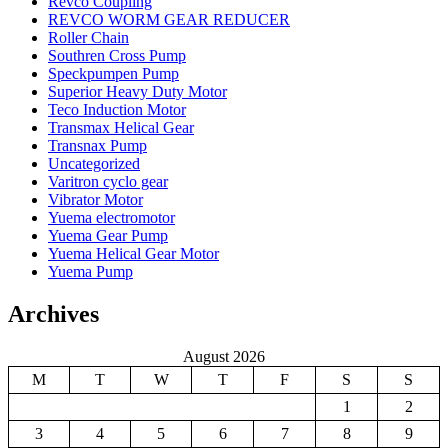
Revco Coupling
REVCO WORM GEAR REDUCER
Roller Chain
Southren Cross Pump
Speckpumpen Pump
Superior Heavy Duty Motor
Teco Induction Motor
Transmax Helical Gear
Transnax Pump
Uncategorized
Varitron cyclo gear
Vibrator Motor
Yuema electromotor
Yuema Gear Pump
Yuema Helical Gear Motor
Yuema Pump
Archives
August 2026
M
T
W
T
F
S
S
1
2
3
4
5
6
7
8
9