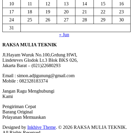
10
11
12
13
14
15
16
17
18
19
20
21
22
23
24
25
26
27
28
29
30
31
« Jun
RAKSA MULIA TEKNIK
Jl.Hayam Wuruk No.100,Grdung HWI,
Lindeteves Glodok Lt.3 Blok BKS 026,
Jakarta Barat – (021)22680293
Email : simon.adjigunung@gmail.com
Mobile : 082328183374
Jangan Ragu Menghubungi
Kami
Pengiriman Cepat
Barang Original
Pelayanan Memuaskan
Designed by
Inkhive Theme
.
© 2026 RAKSA MULIA TEKNIK.
All Rights Reserved.