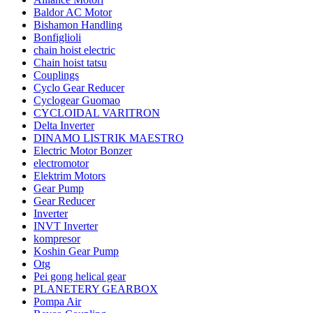
Baldor AC Motor
Bishamon Handling
Bonfiglioli
chain hoist electric
Chain hoist tatsu
Couplings
Cyclo Gear Reducer
Cyclogear Guomao
CYCLOIDAL VARITRON
Delta Inverter
DINAMO LISTRIK MAESTRO
Electric Motor Bonzer
electromotor
Elektrim Motors
Gear Pump
Gear Reducer
Inverter
INVT Inverter
kompresor
Koshin Gear Pump
Otg
Pei gong helical gear
PLANETERY GEARBOX
Pompa Air